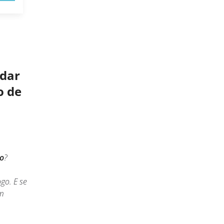
udar
o de
go
?
go. E se
um