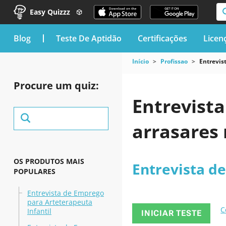
Easy Quizzz
blog
Teste De Aptidão
Certificações
Licen
Início
Profissao
Entrevis
Procure um quiz:
Entrevista
arrasares 
OS PRODUTOS MAIS
Entrevista d
POPULARES
Entrevista de Emprego
para Arteterapeuta
C
Infantil
INICIAR TESTE