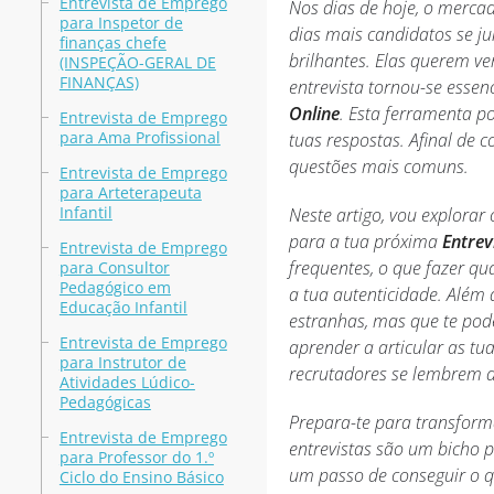
Entrevista de Emprego
Nos dias de hoje, o merca
para Inspetor de
dias mais candidatos se j
finanças chefe
brilhantes. Elas querem ve
(INSPEÇÃO-GERAL DE
FINANÇAS)
entrevista tornou-se esse
Online
. Esta ferramenta po
Entrevista de Emprego
para Ama Profissional
tuas respostas. Afinal de 
questões mais comuns.
Entrevista de Emprego
para Arteterapeuta
Infantil
Neste artigo, vou explorar
para a tua próxima
Entrev
Entrevista de Emprego
frequentes, o que fazer q
para Consultor
Pedagógico em
a tua autenticidade. Além 
Educação Infantil
estranhas, mas que te pode
Entrevista de Emprego
aprender a articular as t
para Instrutor de
recrutadores se lembrem de
Atividades Lúdico-
Pedagógicas
Prepara-te para transform
Entrevista de Emprego
entrevistas são um bicho 
para Professor do 1.º
um passo de conseguir o q
Ciclo do Ensino Básico