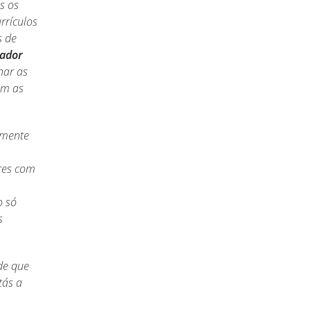
s os
rrículos
s de
lador
nar as
om as
azmente
res com
o só
s
de que
tás a