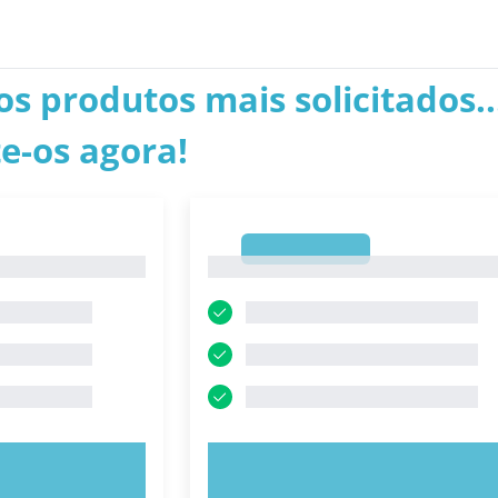
os produtos mais solicitados..
e-os agora!
1
1
E AGORA!
EXPERIMENTE AGORA!