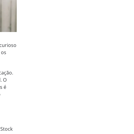
 curioso
 os
cação.
. O
s é
o
 Stock