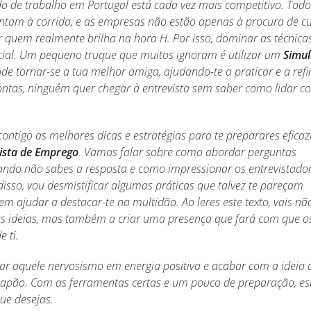
do de trabalho em Portugal está cada vez mais competitivo. Todo
untam à corrida, e as empresas não estão apenas à procura de cu
r quem realmente brilha na hora H. Por isso, dominar as técnica
ncial. Um pequeno truque que muitos ignoram é utilizar um
Simu
de tornar-se a tua melhor amiga, ajudando-te a praticar e a refi
contas, ninguém quer chegar à entrevista sem saber como lidar c
 contigo as melhores dicas e estratégias para te preparares efic
ista de Emprego
. Vamos falar sobre como abordar perguntas
uando não sabes a resposta e como impressionar os entrevistado
disso, vou desmistificar algumas práticas que talvez te pareçam
m ajudar a destacar-te na multidão. Ao leres este texto, vais nã
uas ideias, mas também a criar uma presença que fará com que o
 ti.
ar aquele nervosismo em energia positiva e acabar com a ideia 
papão. Com as ferramentas certas e um pouco de preparação, es
ue desejas.