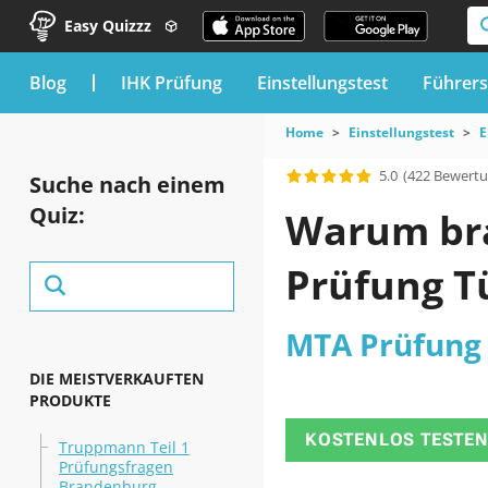
Easy Quizzz
blog
IHK Prüfung
Einstellungstest
Führers
Home
Einstellungstest
E
5.0
(422 Bewert
Suche nach einem
Quiz:
Warum bra
Prüfung T
MTA Prüfung
DIE MEISTVERKAUFTEN
PRODUKTE
KOSTENLOS TESTE
Truppmann Teil 1
Prüfungsfragen
Brandenburg