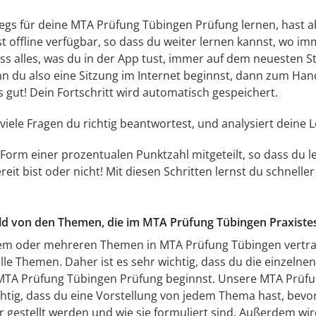
s für deine MTA Prüfung Tübingen Prüfung lernen, hast ab
t offline verfügbar, so dass du weiter lernen kannst, wo i
ass alles, was du in der App tust, immer auf dem neuesten S
n du also eine Sitzung im Internet beginnst, dann zum Han
es gut! Dein Fortschritt wird automatisch gespeichert.
e viele Fragen du richtig beantwortest, und analysiert dein
 Form einer prozentualen Punktzahl mitgeteilt, so dass du le
eit bist oder nicht! Mit diesen Schritten lernst du schnelle
 Bild von den Themen, die im MTA Prüfung Tübingen Praxist
einem oder mehreren Themen in MTA Prüfung Tübingen vertrau
alle Themen. Daher ist es sehr wichtig, dass du die einzeln
 MTA Prüfung Tübingen Prüfung beginnst. Unsere MTA Prü
chtig, dass du eine Vorstellung von jedem Thema hast, bevo
 gestellt werden und wie sie formuliert sind. Außerdem wird e