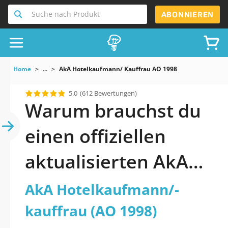
Suche nach Produkt
ABONNIEREN
Home
...
AkA Hotelkaufmann/ Kauffrau AO 1998
5.0
(612 Bewertungen)
Warum brauchst du
einen offiziellen
aktualisierten AkA
Hotelkaufmann/-
AkA Hotelkaufmann/-
kauffrau (AO 1998)
kauffrau (AO 1998)