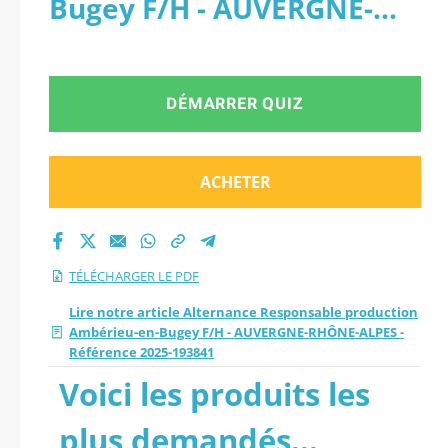
Bugey F/H - AUVERGNE-
Ambérieu-en-Bugey
RHÔNE-ALPES - Référence
F/H - AUVERGNE-
2025-193841 - PDF
DÉMARRER QUIZ
RHÔNE-ALPES -
Référence 2025-
ACHETER
193841.
TÉLÉCHARGER LE PDF
Lire notre article Alternance Responsable production
Ambérieu-en-Bugey F/H - AUVERGNE-RHÔNE-ALPES -
Référence 2025-193841
Voici les produits les
plus demandés...