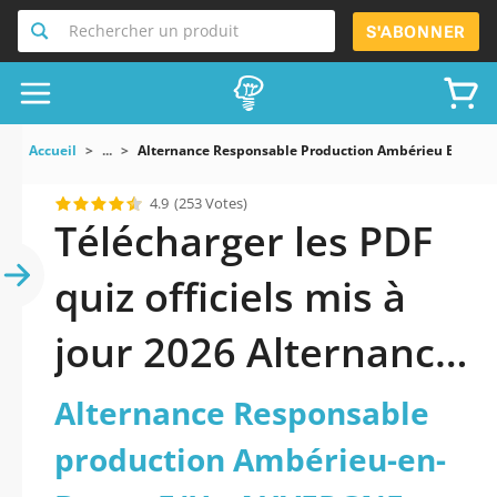
Rechercher un produit
S'ABONNER
Accueil
...
Alternance Responsable Production Ambérieu En Bu
4.9
(253 Votes)
Télécharger les PDF
quiz officiels mis à
jour 2026 Alternance
Responsable
Alternance Responsable
production
production Ambérieu-en-