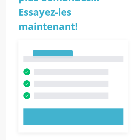
Essayez-les
maintenant!
1
1
ESSAYEZ MAINTENANT !