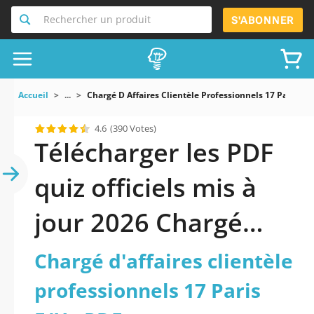
Rechercher un produit
S'ABONNER
Accueil
...
Chargé D Affaires Clientèle Professionnels 17 Paris F/
4.6
(390 Votes)
Télécharger les PDF
quiz officiels mis à
jour 2026 Chargé
d’affaires clientèle
Chargé d'affaires clientèle
professionnels 17
professionnels 17 Paris