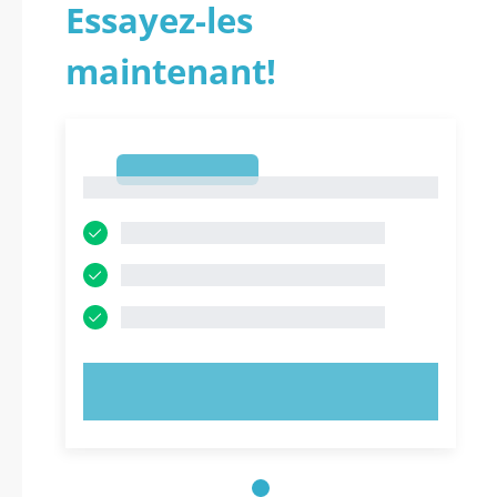
Essayez-les
maintenant!
1
1
ESSAYEZ MAINTENANT !