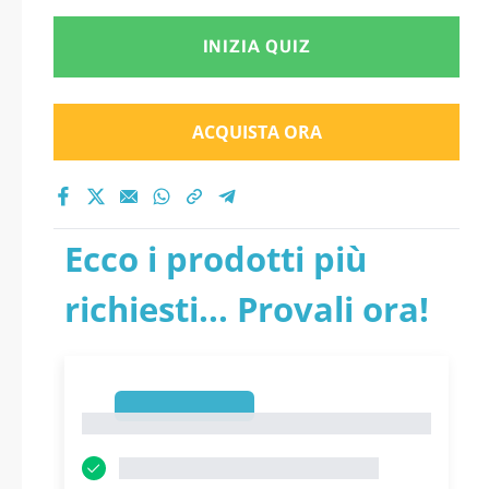
INIZIA QUIZ
ACQUISTA ORA
Ecco i prodotti più
richiesti... Provali ora!
1
1