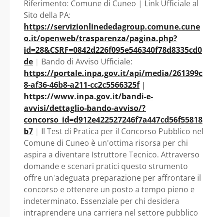
Riferimento: Comune di Cuneo | Link Ufficiale al
Sito della PA:
https://servizionlinededagroup.comune.cune
o.it/openweb/trasparenza/pagina.php?
id=28&CSRF=0842d226f095e546340f78d8335cd0
de
| Bando di Avviso Ufficiale:
https://portale.inpa.gov.it/api/media/261399c
8-af36-46b8-a211-cc2c5566325f
|
https://www.inpa.gov.it/bandi-e-
avvisi/dettaglio-bando-avviso/?
concorso_id=d912e422527246f7a447cd56f55818
b7
| Il Test di Pratica per il Concorso Pubblico nel
Comune di Cuneo è un'ottima risorsa per chi
aspira a diventare Istruttore Tecnico. Attraverso
domande e scenari pratici questo strumento
offre un'adeguata preparazione per affrontare il
concorso e ottenere un posto a tempo pieno e
indeterminato. Essenziale per chi desidera
intraprendere una carriera nel settore pubblico