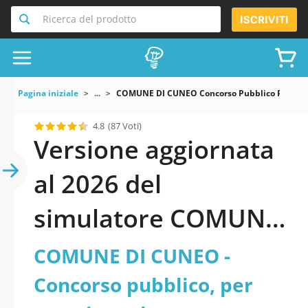
Ricerca del prodotto
ISCRIVITI
Pagina iniziale
...
COMUNE DI CUNEO Concorso Pubblico Per Esami 
4.8
(87 Voti)
Versione aggiornata
al 2026 del
simulatore COMUNE
DI CUNEO - Concorso
COMUNE DI CUNEO -
pubblico, per esami,
Concorso pubblico, per