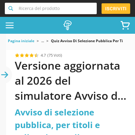
Ricerca del prodotto
ISCRIVITI
Pagina iniziale
...
Quiz Avviso Di Selezione Pubblica Per Titoli E 
4.7
(75 Voti)
Versione aggiornata
al 2026 del
simulatore Avviso di
selezione pubblica,
Avviso di selezione
per titoli e colloquio,
pubblica, per titoli e