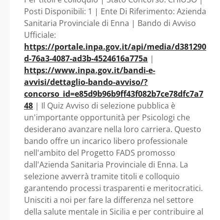
Sicilia - Azienda
Posti Disponibili: 1 | Ente Di Riferimento: Azienda
Sanitaria Provinciale di Enna | Bando di Avviso
Sanitaria Provinciale
Ufficiale:
https://portale.inpa.gov.it/api/media/d381290
di Enna
d-76a3-4087-ad3b-4524616a775a
|
https://www.inpa.gov.it/bandi-e-
avvisi/dettaglio-bando-avviso/?
concorso_id=e85d9b96b9ff43f082b7ce78dfc7a7
48
| Il Quiz Avviso di selezione pubblica è
un'importante opportunità per Psicologi che
desiderano avanzare nella loro carriera. Questo
bando offre un incarico libero professionale
nell'ambito del Progetto FADS promosso
dall'Azienda Sanitaria Provinciale di Enna. La
selezione avverrà tramite titoli e colloquio
garantendo processi trasparenti e meritocratici.
Unisciti a noi per fare la differenza nel settore
della salute mentale in Sicilia e per contribuire al