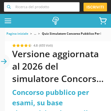
Ricerca del prodotto
ISCRIVITI
Pagina iniziale
...
Quiz Simulatore Concorso Pubblico Per Esami S
4.8
(655 Voti)
Versione aggiornata
al 2026 del
simulatore Concorso
pubblico per esami,
Concorso pubblico per
su base
esami, su base