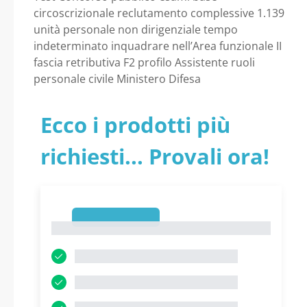
retributiva F2, nel
Ministero della Difesa
circoscrizionale reclutamento complessive 1.139
unità personale non dirigenziale tempo
profilo di Assistente,
indeterminato inquadrare nell’Area funzionale II
fascia retributiva F2 profilo Assistente ruoli
nei ruoli del
personale civile Ministero Difesa
personale civile del
Ecco i prodotti più
Ministero della
richiesti... Provali ora!
Difesa
1
1