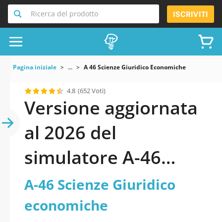
Ricerca del prodotto
ISCRIVITI
Pagina iniziale
...
A 46 Scienze Giuridico Economiche
4.8
(652 Voti)
Versione aggiornata
al 2026 del
simulatore A-46
Scienze Giuridico
A-46 Scienze Giuridico
economiche
economiche