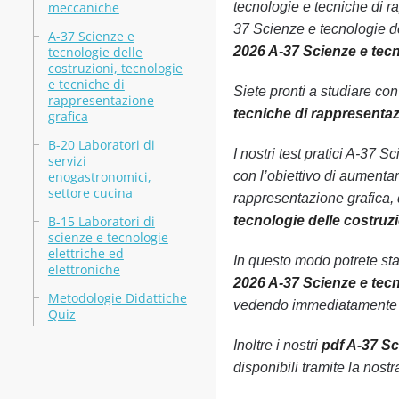
meccaniche
tecnologie e tecniche di r
37 Scienze e tecnologie del
A-37 Scienze e
tecnologie delle
2026 A-37 Scienze e tecn
costruzioni, tecnologie
e tecniche di
Siete pronti a studiare co
rappresentazione
tecniche di rappresentaz
grafica
B-20 Laboratori di
I nostri test pratici A-37 
servizi
enogastronomici,
con l’obiettivo di aumenta
settore cucina
rappresentazione grafica, 
B-15 Laboratori di
tecnologie delle costruz
scienze e tecnologie
elettriche ed
In questo modo potrete st
elettroniche
2026 A-37 Scienze e tecn
Metodologie Didattiche
vedendo immediatamente le
Quiz
Inoltre i nostri
pdf A-37 Sc
disponibili tramite la nos