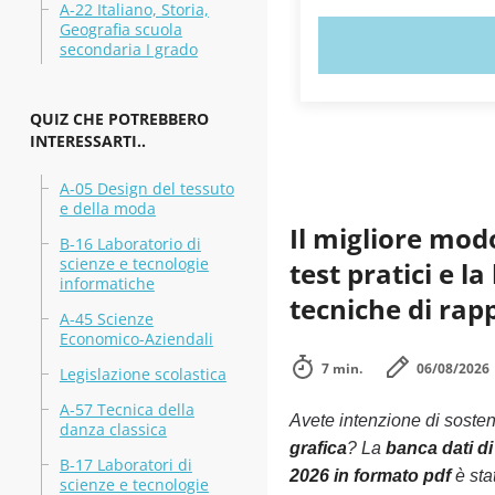
A-22 Italiano, Storia,
Geografia scuola
PROVA 
secondaria I grado
QUIZ CHE POTREBBERO
INTERESSARTI..
A-05 Design del tessuto
e della moda
Il migliore mod
B-16 Laboratorio di
scienze e tecnologie
test pratici e l
informatiche
tecniche di rap
A-45 Scienze
Economico-Aziendali
7 min.
06/08/2026
Legislazione scolastica
A-57 Tecnica della
Avete intenzione di soste
danza classica
grafica
? La
banca dati di
B-17 Laboratori di
2026 in formato pdf
è sta
scienze e tecnologie