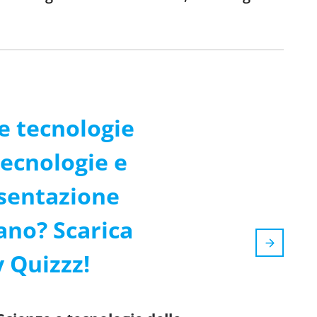
 e tecnologie
tecnologie e
esentazione
tano? Scarica
y Quizzz!