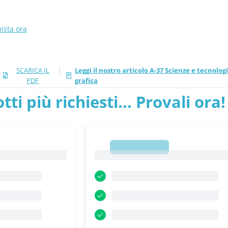
ista ora
|
SCARICA IL
Leggi il nostro articolo A-37 Scienze e tecnolo
PDF
grafica
tti più richiesti... Provali ora!
1
1