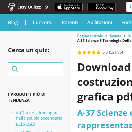
Easy Quizzz
blog
Concorsi
Patenti
Abilitazioni
Forz
Pagina iniziale
Scuola
Si
A 37 Scienze E Tecnologie Dell
Cerca un quiz:
5.0
(521 Voti)
Download i
costruzion
grafica pd
I PRODOTTI PIÙ DI
TENDENZA
A-37 Scienze 
A-01 Arte e immagine
nella scuola secondaria
rappresentazi
di I grado