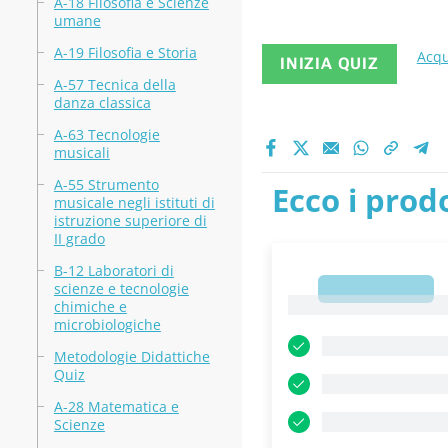
A-18 Filosofia e Scienze
umane
A-19 Filosofia e Storia
Acqu
INIZIA QUIZ
A-57 Tecnica della
danza classica
A-63 Tecnologie
musicali
A-55 Strumento
Ecco i prodo
musicale negli istituti di
istruzione superiore di
II grado
B-12 Laboratori di
scienze e tecnologie
1
1
chimiche e
microbiologiche
Metodologie Didattiche
Quiz
A-28 Matematica e
Scienze