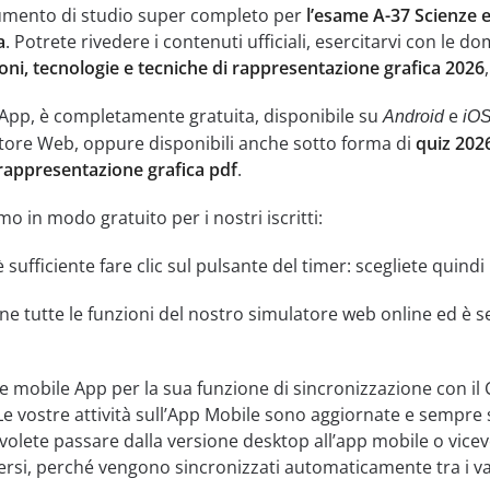
umento di studio super completo per
l’esame A-37 Scienze e
a
. Potrete rivedere i contenuti ufficiali, esercitarvi con le 
ioni, tecnologie e tecniche di rappresentazione grafica 2026
 App, è completamente gratuita, disponibile su
e
Android
iO
tore Web, oppure disponibili anche sotto forma di
quiz 2026
 rappresentazione grafica pdf
.
o in modo gratuito per i nostri iscritti:
, è sufficiente fare clic sul pulsante del timer: scegliete quin
ne tutte le funzioni del nostro simulatore web online ed è se
tre mobile App per la sua funzione di sincronizzazione con il 
Le vostre attività sull’App Mobile sono aggiornate e sempre 
 volete passare dalla versione desktop all’app mobile o vicev
si, perché vengono sincronizzati automaticamente tra i vari