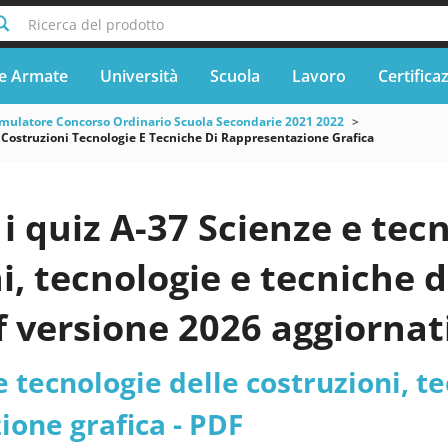
Ricerca del prodotto
e Armate
Università
Scuola
Lavoro
Certifica
mulatore Concorso Ordinario Scuola Secondarie 2021 2022
e Costruzioni Tecnologie E Tecniche Di Rappresentazione Grafica
 quiz A-37 Scienze e tecn
i, tecnologie e tecniche 
f versione 2026 aggiornat
e tecnologie delle costruzioni, t
one grafica - PDF